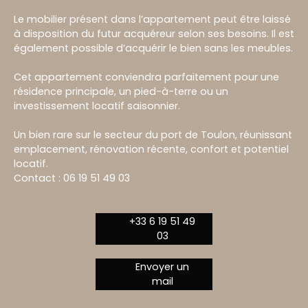
Le mobilier présent dans l’appartement peut être laissé
à disposition du futur acquéreur selon ses besoins. Il est
également possible d’acquérir le bien sans les meubles.
Cet appartement conviendra parfaitement pour une
résidence principale, un pied-à-terre ou un
investissement locatif saisonnier.
Un bien rare sur le secteur du port de Toulon, réunissant
emplacement, rénovation récente, confort et potentiel
locatif.
Contact : 06 19 51 49 03
+33 6 19 51 49
03
Envoyer un
mail