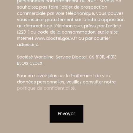
personnelles conformément au RGPD. Si vous ne
souhaitez pas faire l'objet de prospection
commerciale par voie téléphonique, vous pouvez
vous inscrire gratuitement sur la liste d'opposition
au démarchage téléphonique, prévu par l'article
L223-1 du code de la consommation, sur le site
Internet www.bloctel.gouv.fr ou par courrier
adressé à :
Société Worldline, Service Bloctel, CS 61311, 41013
BLOIS CEDEX.
Pour en savoir plus sur le traitement de vos
données personnelles, veuillez consulter notre
politique de confidentialité
.
Envoyer