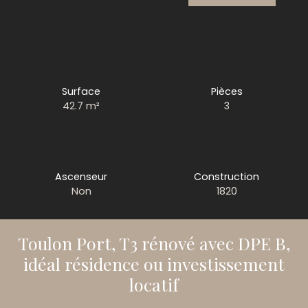
Surface
Pièces
42.7
m²
3
Ascenseur
Construction
Non
1820
Toulon Port, T3 rénové avec DPE B,
idéal résidence ou investissement
locatif