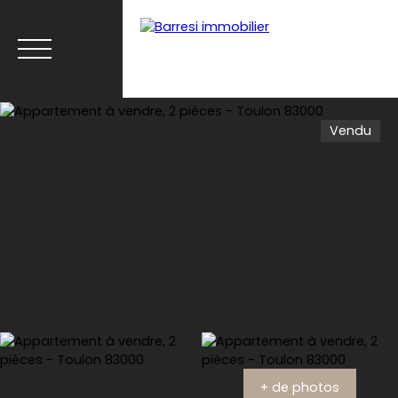
Vendu
Menu
Estimation
+ de photos