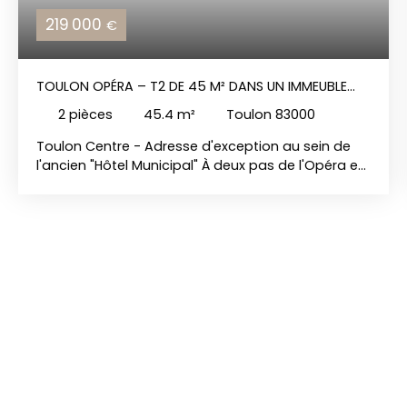
219 000
€
TOULON OPÉRA – T2 DE 45 M² DANS UN IMMEUBLE
HISTORIQUE CLASSÉ
2
pièces
45.4
m²
Toulon 83000
Toulon Centre - Adresse d'exception au sein de
l'ancien "Hôtel Municipal" À deux pas de l'Opéra et
de la Place de la Liberté, découvrez ce superbe T2
de 45,40 m² niché au cœur d'un immeuble d'angle
emblématique de la fin du XIXᵉ siècle, entièrement
réhabilité en 2019. Le prestige du patrimoine, le
confort du moderne. Dès le hall d'entrée, la
majesté de l'escalier d'époque et l'élégance des
parties communes témoignent du standing
unique de cette résidence de caractère. Un bien
fonctionnel et baigné de lumière. Situé en rez-de-
chaussée surélevé, l'appartement profite de
belles ouvertures offrant une luminosité naturelle
très agréable. Intégralement rénové avec des