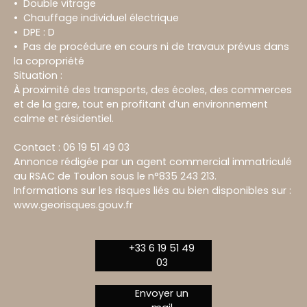
Double vitrage
Chauffage individuel électrique
DPE : D
Pas de procédure en cours ni de travaux prévus dans
la copropriété
Situation :
À proximité des transports, des écoles, des commerces
et de la gare, tout en profitant d’un environnement
calme et résidentiel.
Contact : 06 19 51 49 03
Annonce rédigée par un agent commercial immatriculé
au RSAC de Toulon sous le n°835 243 213.
Informations sur les risques liés au bien disponibles sur :
www.georisques.gouv.fr
+33 6 19 51 49
03
Envoyer un