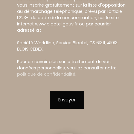
vous inscrire gratuitement sur la liste d'opposition
au démarchage téléphonique, prévu par l'article
L223-1 du code de la consommation, sur le site
Internet www.bloctel.gouv.fr ou par courrier
adressé à :
Société Worldline, Service Bloctel, CS 61311, 41013
BLOIS CEDEX.
Pour en savoir plus sur le traitement de vos
données personnelles, veuillez consulter notre
politique de confidentialité
.
Envoyer