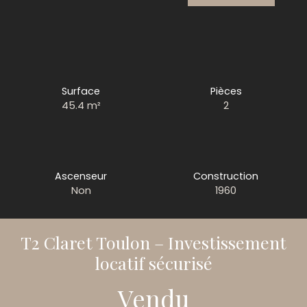
Surface
Pièces
45.4
m²
2
Ascenseur
Construction
Non
1960
T2 Claret Toulon – Investissement
locatif sécurisé
Vendu