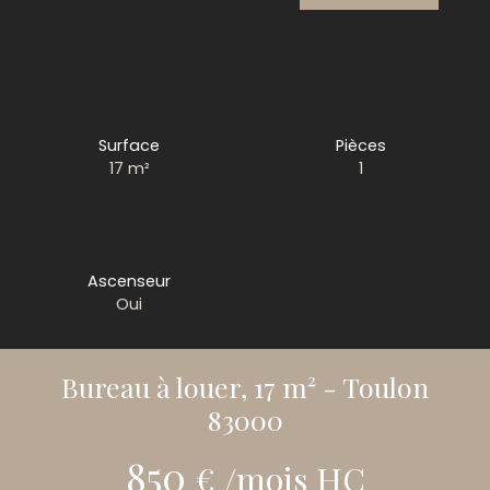
Surface
Pièces
17
m²
1
Ascenseur
Oui
Bureau à louer, 17 m² - Toulon
83000
850
€ /mois HC