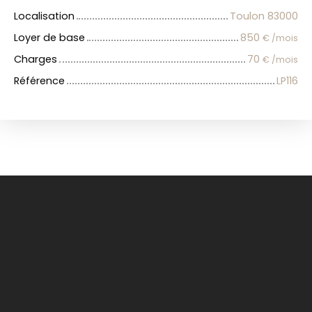
Localisation
Toulon 83000
Loyer de base
850
€ /mois
Charges
70
€ /mois
Référence
LP116